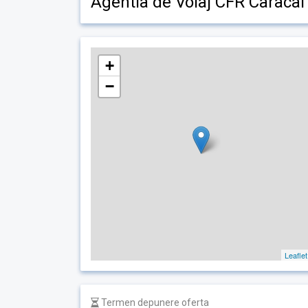
Agentia de Voiaj CFR Caracal
+
−
Leaflet
Termen depunere oferta