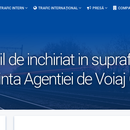
TRAFIC INTERN
TRAFIC INTERNAȚIONAL
PRESĂ
COMPA
l de inchiriat in supr
cinta Agentiei de Voia