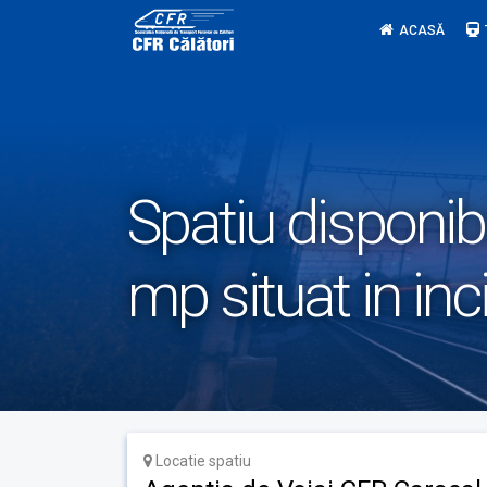
Skip
ACASĂ
to
content
Spatiu disponibi
mp situat in in
Locatie spatiu