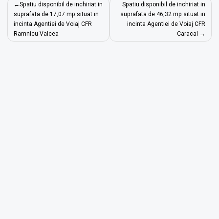
Navigare
Spatiu disponibil de inchiriat in
Spatiu disponibil de inchiriat in
în
suprafata de 17,07 mp situat in
suprafata de 46,32 mp situat in
incinta Agentiei de Voiaj CFR
incinta Agentiei de Voiaj CFR
articole
Ramnicu Valcea
Caracal