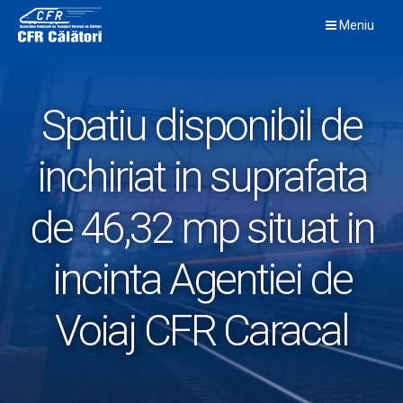
Skip
Meniu
to
content
Spatiu disponibil de
inchiriat in suprafata
de 46,32 mp situat in
incinta Agentiei de
Voiaj CFR Caracal