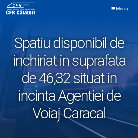
Skip
Meniu
to
content
Spatiu disponibil de
inchiriat in suprafata
de 46,32 situat in
incinta Agentiei de
Voiaj Caracal