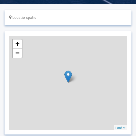
Locatie spatiu
+
−
Leaflet