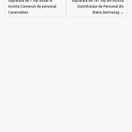
în
suprafata de 1 mp situat in
suprafata de 161 mp din incinta
incinta Comenzii de personal
Dormitorului de Personal din
articole
Caransebes
Statia Sarmasag