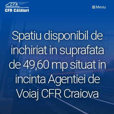
Skip
Meniu
to
content
Spatiu disponibil de
inchiriat in suprafata
de 49,60 mp situat in
incinta Agentiei de
Voiaj CFR Craiova