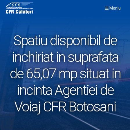
Skip
Meniu
to
content
Spatiu disponibil de
inchiriat in suprafata
de 65,07 mp situat in
incinta Agentiei de
Voiaj CFR Botosani