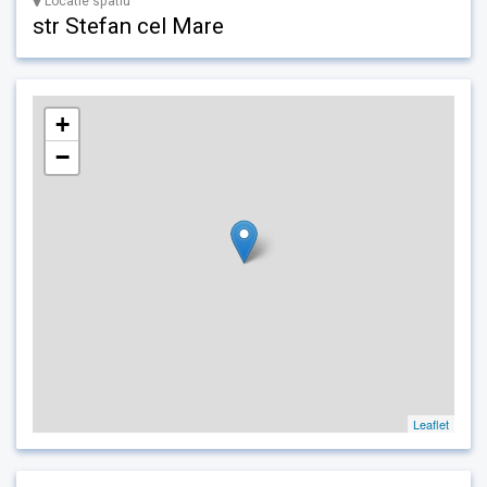
Locatie spatiu
str Stefan cel Mare
+
−
Leaflet