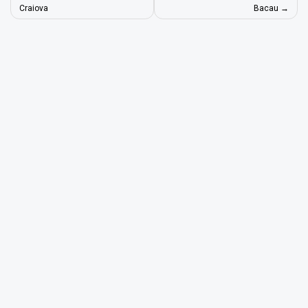
articole
Craiova
Bacau