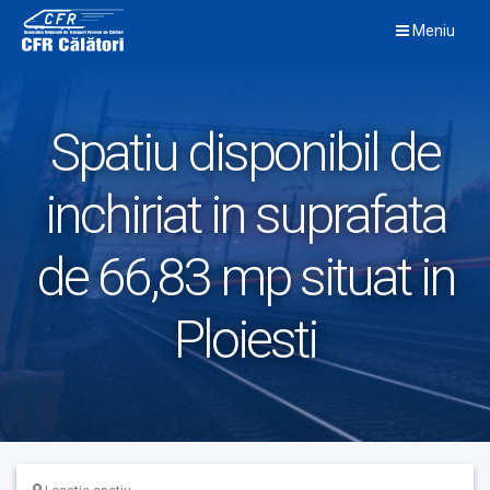
Skip
Meniu
to
content
Spatiu disponibil de
inchiriat in suprafata
de 66,83 mp situat in
Ploiesti