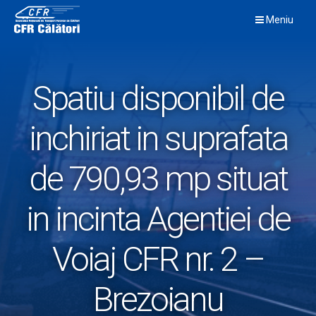
Skip
Meniu
to
content
Spatiu disponibil de
inchiriat in suprafata
de 790,93 mp situat
in incinta Agentiei de
Voiaj CFR nr. 2 –
Brezoianu