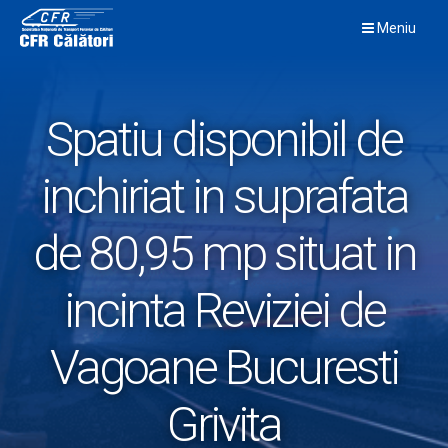
Skip
Meniu
to
content
Spatiu disponibil de
inchiriat in suprafata
de 80,95 mp situat in
incinta Reviziei de
Vagoane Bucuresti
Grivita