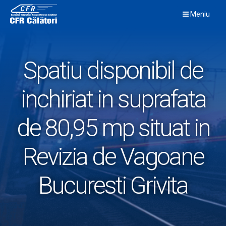
Skip
Meniu
to
content
Spatiu disponibil de
inchiriat in suprafata
de 80,95 mp situat in
Revizia de Vagoane
Bucuresti Grivita