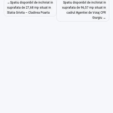
Navigare
Spatiu disponibil de inchiriat in
Spatiu disponibil de inchiriat in
în
suprafata de 27,68 mp situat in
suprafata de 96,57 mp situat in
Statia Grivita – Cladirea Poarta
cadrul Agentiei de Voiaj CFR
articole
Giurgiu