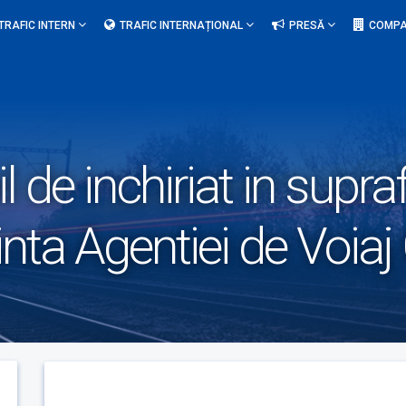
TRAFIC INTERN
TRAFIC INTERNAȚIONAL
PRESĂ
COMPA
l de inchiriat in supr
inta Agentiei de Voia