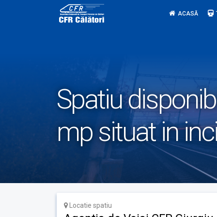
Skip
ACASĂ
to
content
Spatiu disponibi
mp situat in inc
Locatie spatiu