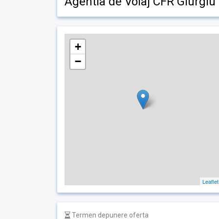
Agentia de Voiaj CFR Giurgiu
+
−
Leaflet
Termen depunere oferta