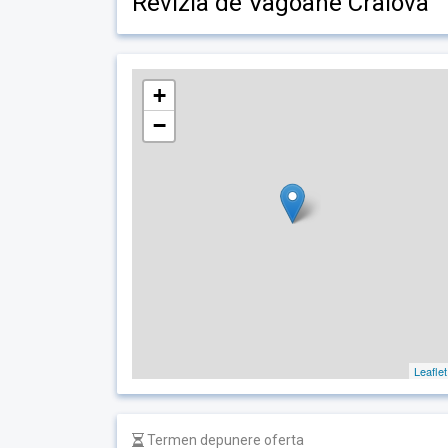
Revizia de Vagoane Craiova
+
−
Leaflet
Termen depunere oferta