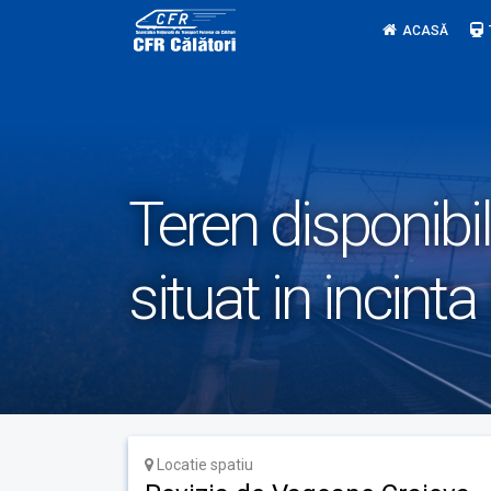
Skip
ACASĂ
to
content
Teren disponibil
situat in incint
Locatie spatiu