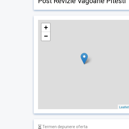
Post Revizie Vagoane Pitesti
+
−
Leaflet
Termen depunere oferta