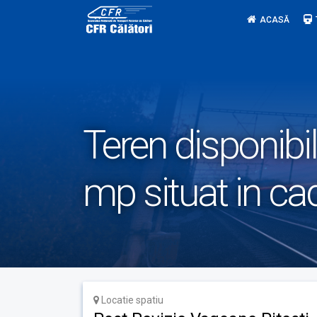
Skip
ACASĂ
to
content
Teren disponibil
mp situat in ca
Locatie spatiu