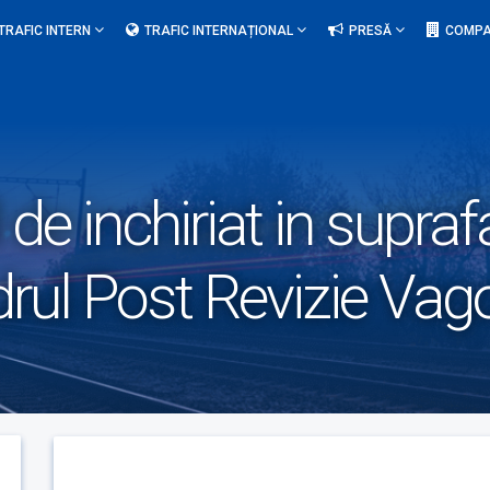
TRAFIC INTERN
TRAFIC INTERNAȚIONAL
PRESĂ
COMPA
 de inchiriat in supra
drul Post Revizie Vag