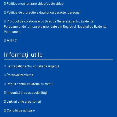
Politica monitorizare video/audio-video
Politica de protecție a datelor cu caracter personal
Protocol de colaborare cu Direcția Generală pentru Evidența
Persoanelor de furnizare a unor date din Registrul Național de Evidența
Persoanelor
A.N.P.C.
Informaţii utile
Fii pregătit pentru situații de urgență
Întrebări frecvente
Reguli pentru călătoria cu trenul
Îmbunătățirea accesibilității
Link-uri utile şi parteneri
Condiţii de utilizare