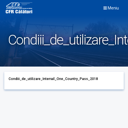
Skip
Meniu
to
content
Condiii_de_utilizare_I
Condiii_de_utilizare_Interrail_One_Country_Pass_2018