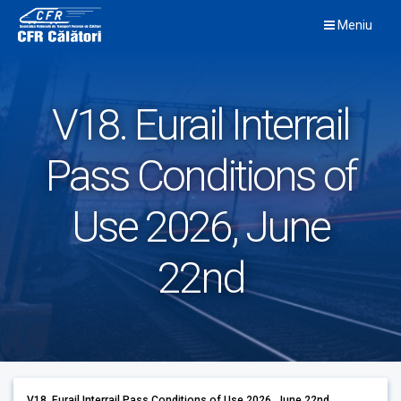
Skip
Meniu
to
content
V18. Eurail Interrail
Pass Conditions of
Use 2026, June
22nd
V18. Eurail Interrail Pass Conditions of Use 2026, June 22nd