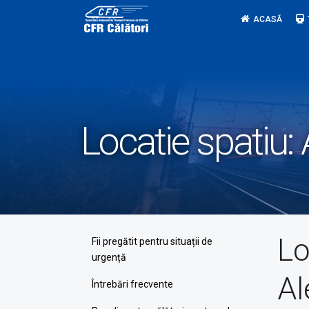
Skip
ACASĂ
to
content
Locatie spatiu:
Lo
Fii pregătit pentru situații de
urgență
Al
Întrebări frecvente