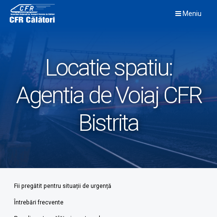
Skip
Meniu
to
content
Locatie spatiu:
Agentia de Voiaj CFR
Bistrita
Fii pregătit pentru situații de urgență
Întrebări frecvente