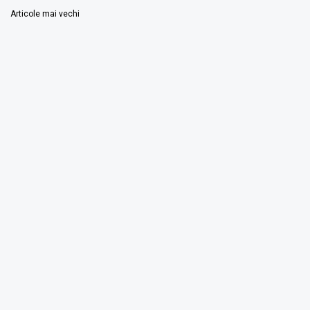
Navigare
Articole mai vechi
în
articole