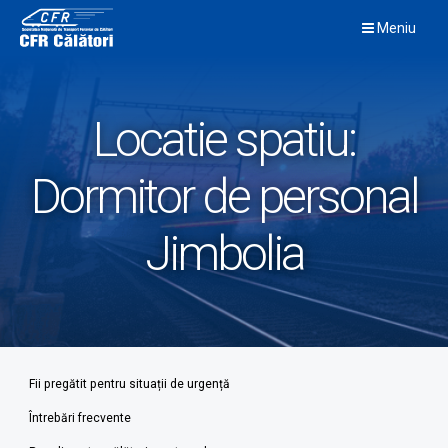
Skip
Meniu
to
content
Locatie spatiu:
Dormitor de personal
Jimbolia
Fii pregătit pentru situații de urgență
Întrebări frecvente