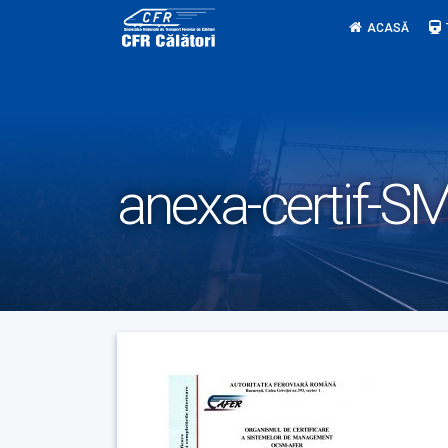
Skip
ACASĂ
to
content
anexa-certif-