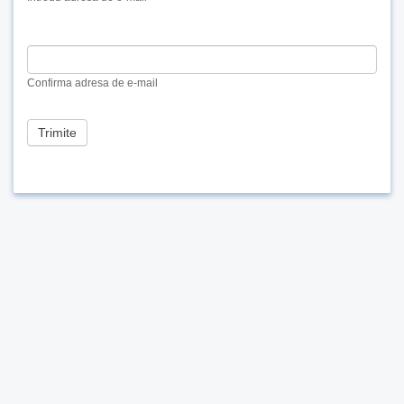
human,
leave
this
field
blank.
Confirma adresa de e-mail
Trimite