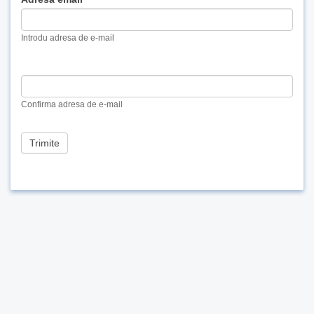
you
are
Introdu adresa de e-mail
human,
leave
this
field
blank.
Confirma adresa de e-mail
Trimite