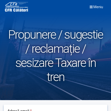
Skip
Meniu
to
content
Propunere / sugestie
/ reclamație /
sesizare Taxare în
tren
If
Adresă email
*