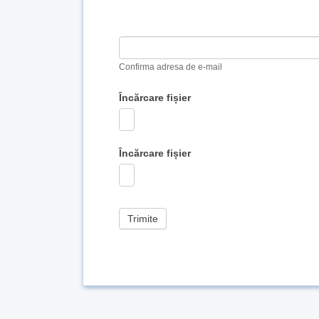
human,
leave
this
field
blank.
Confirma adresa de e-mail
Încărcare fișier
Încărcare fișier
Trimite