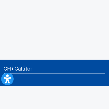
CFR Călători
Blog
Servicii pentru reclamă și publicitate
Politica de Confidenţialitate
Politica de Cookies