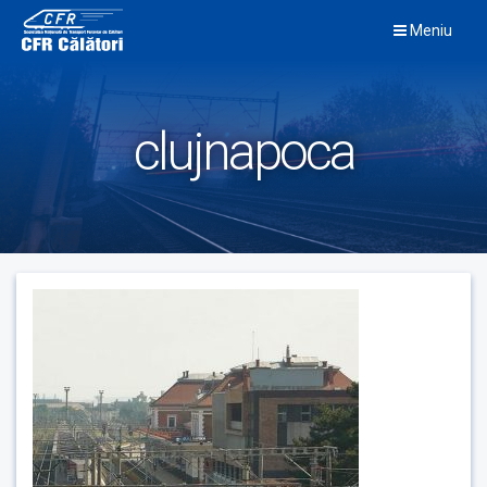
Skip
Meniu
to
content
clujnapoca