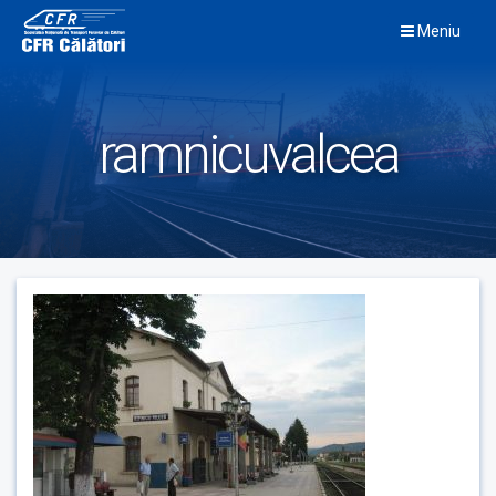
Skip
Meniu
to
content
ramnicuvalcea