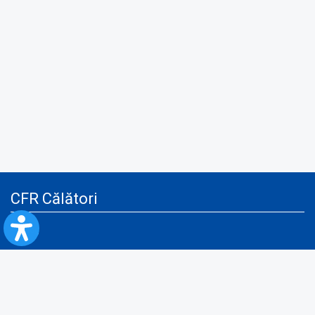
CFR Călători
Blog
Servicii pentru reclamă și publicitate
Politica de Confidenţialitate
Politica de Cookies