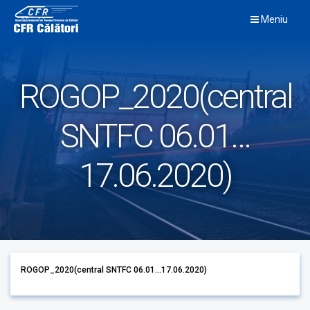
Skip
Meniu
to
content
ROGOP_2020(central
SNTFC 06.01…
17.06.2020)
ROGOP_2020(central SNTFC 06.01...17.06.2020)