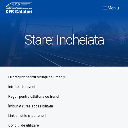
Skip
Meniu
to
content
Stare:
Incheiata
Fii pregătit pentru situații de urgență
Întrebări frecvente
Reguli pentru călătoria cu trenul
Îmbunătățirea accesibilității
Link-uri utile şi parteneri
Condiţii de utilizare