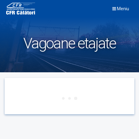
Skip
Meniu
to
content
Vagoane etajate