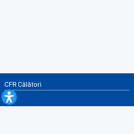
CFR Călători
Blog
Servicii pentru reclamă și publicitate
Politica de Confidenţialitate
Politica de Cookies