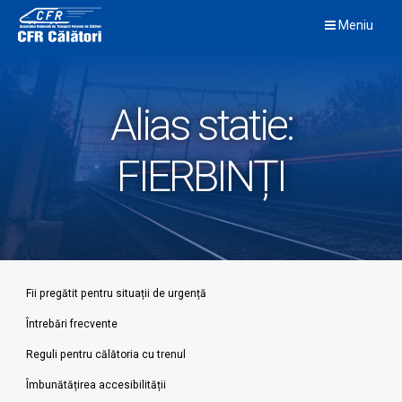
Skip
Meniu
to
content
Alias statie:
FIERBINȚI
Fii pregătit pentru situații de urgență
Întrebări frecvente
Reguli pentru călătoria cu trenul
Îmbunătățirea accesibilității