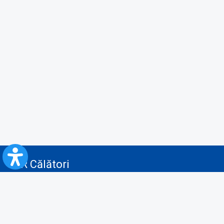
CFR Călători
Blog
Servicii pentru reclamă și publicitate
Politica de Confidenţialitate