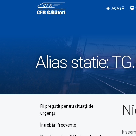
Skip
ACASĂ
to
content
Alias statie:
TG
Ni
Fii pregătit pentru situații de
urgență
Întrebări frecvente
It seem