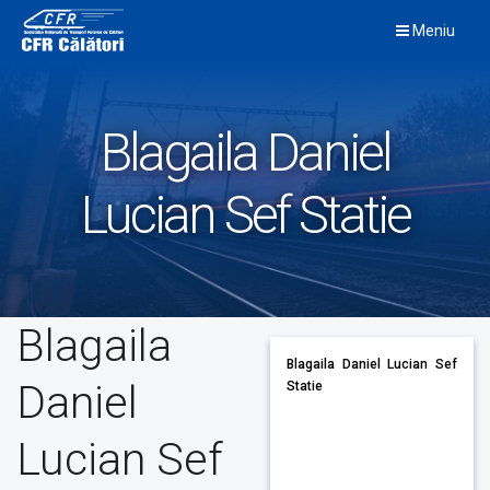
Skip
Meniu
to
content
Blagaila Daniel
Lucian Sef Statie
Blagaila
Blagaila Daniel Lucian Sef
Daniel
Statie
Lucian Sef