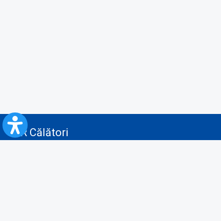
CFR Călători
Blog
Servicii pentru reclamă și publicitate
Politica de Confidenţialitate
Politica de Cookies