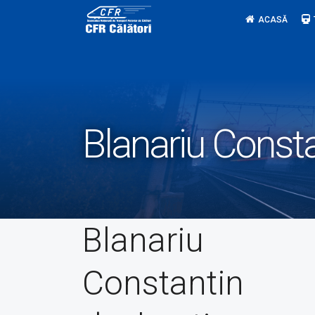
Skip
ACASĂ
to
content
Blanariu Consta
Blanariu
Constantin