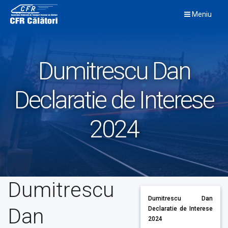
Skip
Meniu
to
content
Dumitrescu Dan
Declaratie de Interese
2024
Dumitrescu
Dumitrescu Dan
Dan
Declaratie de Interese
2024