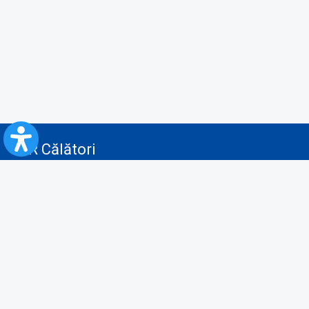
CFR Călători
Blog
Servicii pentru reclamă și publicitate
Politica de Confidenţialitate
Politica de Cookies
Politica monitorizare video/audio-video
Politica de protecție a datelor cu caracter personal