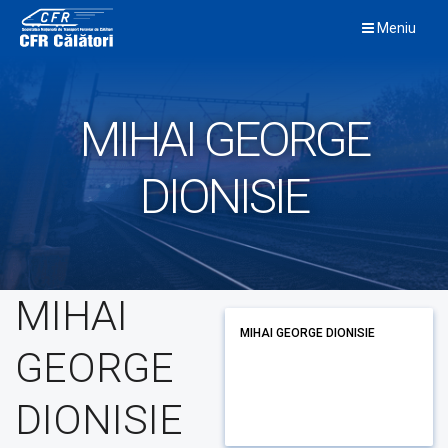
Skip
Meniu
to
content
MIHAI GEORGE
DIONISIE
MIHAI
MIHAI GEORGE DIONISIE
GEORGE
DIONISIE