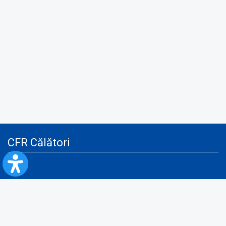
CFR Călători
Blog
Servicii pentru reclamă și publicitate
Politica de Confidenţialitate
Politica de Cookies