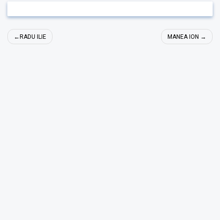
Navigare
RADU ILIE
MANEA ION
în
articole