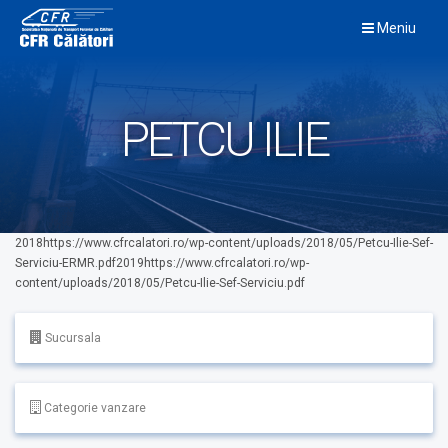
Skip
Meniu
to
content
PETCU ILIE
2018https://www.cfrcalatori.ro/wp-content/uploads/2018/05/Petcu-Ilie-Sef-
Serviciu-ERMR.pdf2019https://www.cfrcalatori.ro/wp-
content/uploads/2018/05/Petcu-Ilie-Sef-Serviciu.pdf
Sucursala
Categorie vanzare