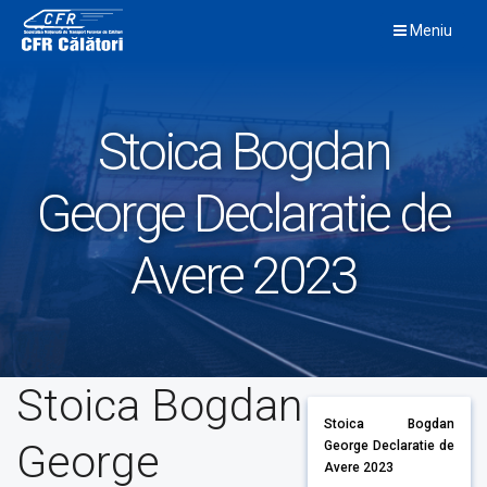
Skip
Meniu
to
content
Stoica Bogdan
George Declaratie de
Avere 2023
Stoica Bogdan
Stoica Bogdan
George
George Declaratie de
Avere 2023