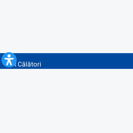
CFR Călători
Blog
Servicii pentru reclamă și publicitate
Politica de Confidenţialitate
Politica de Cookies
Politica monitorizare video/audio-video
Politica de protecție a datelor cu caracter personal