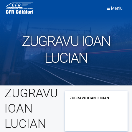
Skip
Meniu
to
content
ZUGRAVU IOAN
LUCIAN
ZUGRAVU
ZUGRAVU IOAN LUCIAN
IOAN
LUCIAN