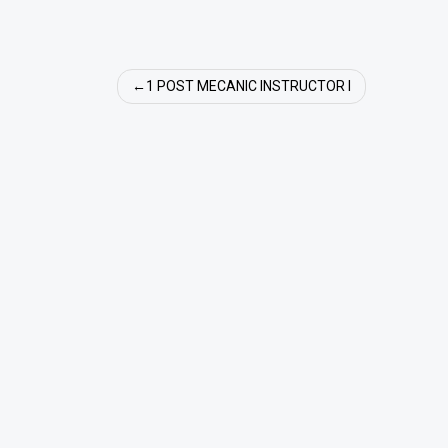
Navigare
1 POST MECANIC INSTRUCTOR I
în
articole