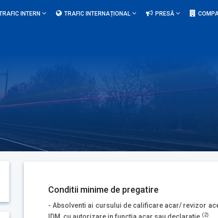
TRAFIC INTERN
TRAFIC INTERNAȚIONAL
PRESĂ
COMPA
Conditii minime de pregatire
- Absolventi ai cursului de calificare acar/ revizor 
(2)
IDM, cu autorizare in functia acar sau declaratie.