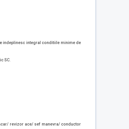
re indeplinesc integral conditiile minime de
ic SC.
e acar/ revizor ace/ sef manevra/ conductor