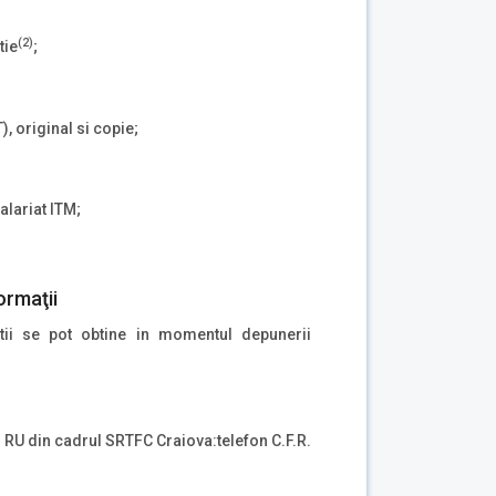
(2)
tie
;
), original si copie;
alariat ITM;
ormaţii
atii se pot obtine in momentul depunerii
l RU din cadrul SRTFC Craiova:telefon C.F.R.