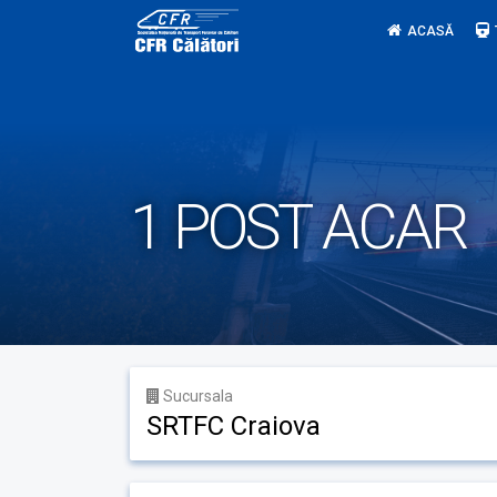
Skip
ACASĂ
to
content
1 POST ACAR
Sucursala
SRTFC Craiova