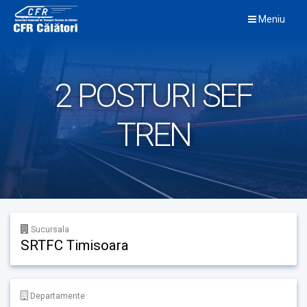
Skip
Meniu
to
content
2 POSTURI SEF
TREN
Sucursala
SRTFC Timisoara
Departamente