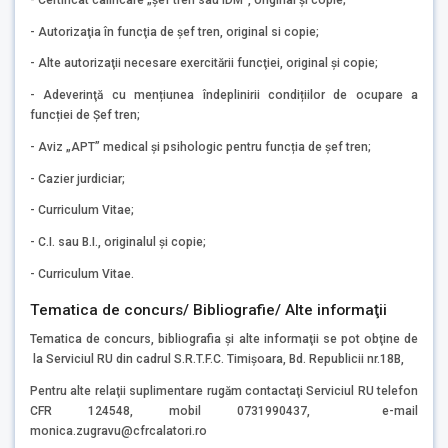
- Autorizaţia în funcţia de şef tren, original si copie;
- Alte autorizaţii necesare exercitării funcţiei, original şi copie;
- Adeverinţă cu mențiunea îndeplinirii condițiilor de ocupare a
funcției de Șef tren;
- Aviz „APT” medical și psihologic pentru funcția de șef tren;
- Cazier jurdiciar;
- Curriculum Vitae;
- C.I. sau B.I., originalul şi copie;
- Curriculum Vitae.
Tematica de concurs/ Bibliografie/ Alte informaţii
Tematica de concurs, bibliografia şi alte informaţii se pot obţine de
la Serviciul RU din cadrul S.R.T.F.C. Timişoara, Bd. Republicii nr.18B,
Pentru alte relaţii suplimentare rugăm contactaţi Serviciul RU telefon
CFR 124548, mobil 0731990437, e-mail
monica.zugravu@cfrcalatori.ro