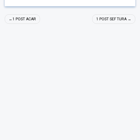
Navigare
1 POST ACAR
1 POST SEF TURA
în
articole