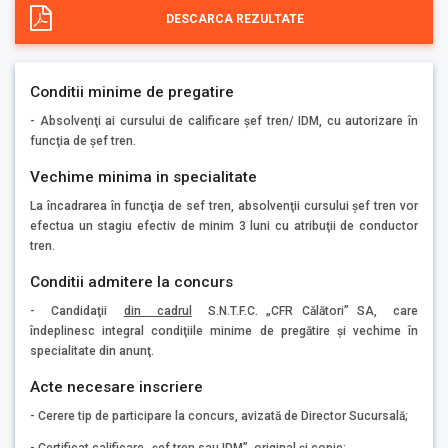
DESCARCA REZULTATE
Conditii minime de pregatire
- Absolvenţi ai cursului de calificare şef tren/ IDM, cu autorizare în
funcţia de şef tren.
Vechime minima in specialitate
La încadrarea în funcţia de sef tren, absolvenţii cursului şef tren vor
efectua un stagiu efectiv de minim 3 luni cu atribuţii de conductor
tren.
Conditii admitere la concurs
- Candidaţii
din cadrul
S.N.T.F.C. „CFR Călători” SA, care
îndeplinesc integral condiţiile minime de pregătire şi vechime în
specialitate din anunţ.
Acte necesare inscriere
- Cerere tip de participare la concurs, avizată de Director Sucursală;
- Certificat calificare „şef tren sau IDM”, original şi copie;