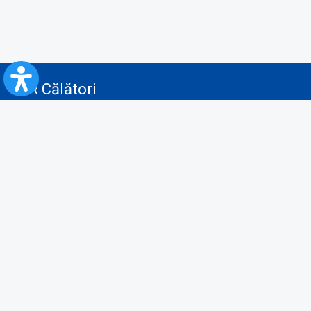
CFR Călători
Blog
Servicii pentru reclamă și publicitate
Politica de Confidenţialitate
Politica de Cookies
Politica monitorizare video/audio-video
Politica de protecție a datelor cu caracter personal
Protocol de colaborare cu Direcția Generală pentru Evidența
Persoanelor de furnizare a unor date din Registrul Național de Evidența
Persoanelor