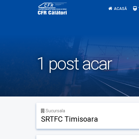
Skip
ACASĂ
to
content
1 post acar
Sucursala
SRTFC Timisoara