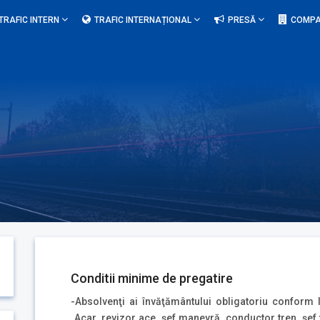
TRAFIC INTERN
TRAFIC INTERNAȚIONAL
PRESĂ
COMPA
Conditii minime de pregatire
-Absolvenţi ai învăţământului obligatoriu conform le
„Acar, revizor ace, şef manevră, conductor tren, şef 