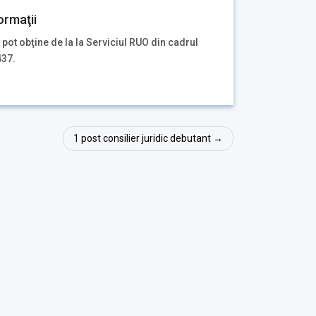
ormaţii
 pot obţine de la la Serviciul RUO din cadrul
437.
1 post consilier juridic debutant