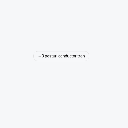
Navigare
3 posturi conductor tren
în
articole