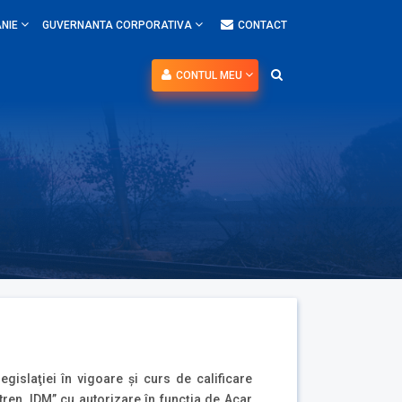
NIE
GUVERNANTA CORPORATIVA
CONTACT
CONTUL MEU
gislaţiei în vigoare şi curs de calificare
tren, IDM” cu autorizare în funcţia de Acar