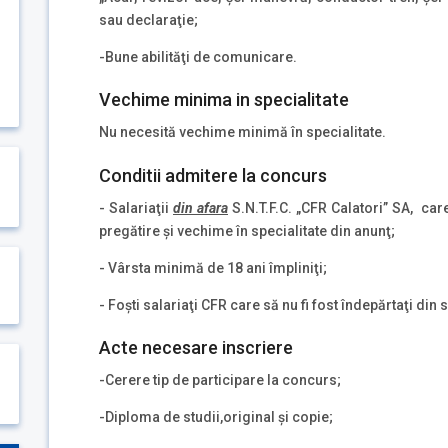
sau declaraţie;
-Bune abilităţi de comunicare.
Vechime minima in specialitate
Nu necesită vechime minimă în specialitate.
Conditii admitere la concurs
- Salariaţii
din afara
S.N.T.F.C. „CFR Calatori” SA, car
pregătire şi vechime în specialitate din anunţ;
- Vârsta minimă de 18 ani împliniţi;
- Foşti salariaţi CFR care să nu fi fost îndepărtaţi din 
Acte necesare inscriere
-Cerere tip de participare la concurs;
-Diploma de studii,original şi copie;