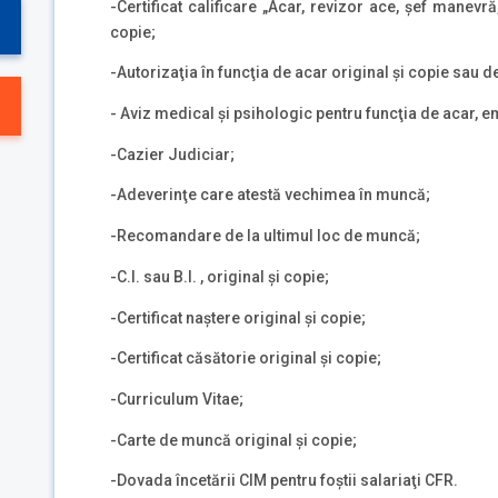
-Certificat calificare „Acar, revizor ace, şef manevră
copie;
-Autorizaţia în funcţia de acar original şi copie sau
- Aviz medical şi psihologic pentru funcţia de acar, 
-Cazier Judiciar;
-Adeverinţe care atestă vechimea în muncă;
-Recomandare de la ultimul loc de muncă;
-C.I. sau B.I. , original şi copie;
-Certificat naştere original şi copie;
-Certificat căsătorie original şi copie;
-Curriculum Vitae;
-Carte de muncă original şi copie;
-Dovada încetării CIM pentru foştii salariaţi CFR.