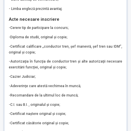
- Limba engleză prezintă avantaj.
Acte necesare inscriere
-Cerere tip de participare la concurs;
-Diploma de studii, original şi copie;
-Certificat calificare „conductor tren, şef manevră, şef tren sau IDM”,
original şi copie;
-Autorizaţia în funcţia de conductor tren şi alte autorizaţii necesare
exercitării funcţiei, original şi copie;
-Cazier Judiciar;
-Adeverinţe care atestă vechimea în muncă;
-Recomandare de la ultimul loc de muncă;
-C.I. sau B.I. , originalul şi copie;
-Certificat naştere original şi copie;
-Certificat căsătorie original şi copie;