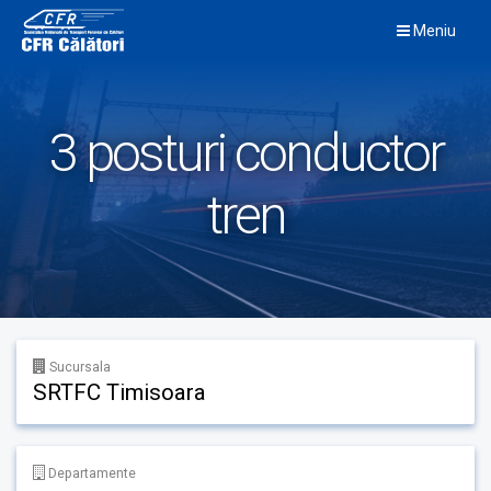
Skip
Meniu
to
content
3 posturi conductor
tren
Sucursala
SRTFC Timisoara
Departamente