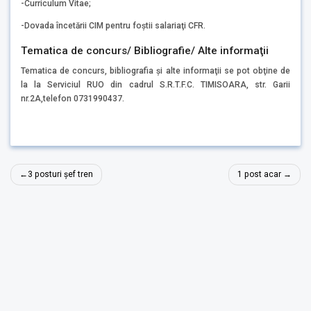
-Curriculum Vitae;
-Dovada încetării CIM pentru foştii salariaţi CFR.
Tematica de concurs/ Bibliografie/ Alte informaţii
Tematica de concurs, bibliografia şi alte informaţii se pot obţine de
la la Serviciul RUO din cadrul S.R.T.F.C. TIMISOARA, str. Garii
nr.2A,telefon 0731990437.
Navigare
3 posturi șef tren
1 post acar
în
articole