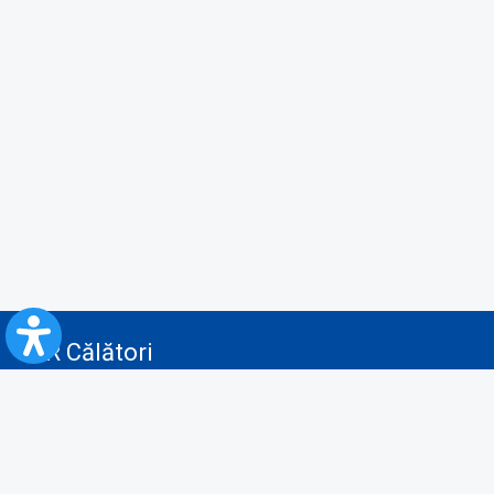
CFR Călători
Blog
Servicii pentru reclamă și publicitate
Politica de Confidenţialitate