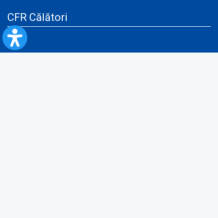
CFR Călători
Blog
Servicii pentru reclamă și publicitate
Politica de Confidenţialitate
Politica de Cookies
Politica monitorizare video/audio-video
Politica de protecție a datelor cu caracter personal
Protocol de colaborare cu Direcția Generală pentru Evidența
Persoanelor de furnizare a unor date din Registrul Național de Evidența
Persoanelor
A.N.P.C.
Informaţii utile