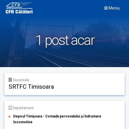
Skip
Meniu
to
content
1 post acar
Sucursala
SRTFC Timisoara
Departament
Depoul Timișoara - Comada personalului și îndrumare
locomotive