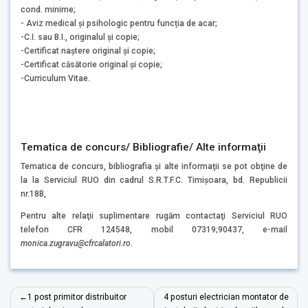
cond. minime;
- Aviz medical și psihologic pentru funcția de acar;
-C.I. sau B.I., originalul şi copie;
-Certificat naştere original şi copie;
-Certificat căsătorie original şi copie;
-Curriculum Vitae.
Tematica de concurs/ Bibliografie/ Alte informaţii
Tematica de concurs, bibliografia şi alte informaţii se pot obţine de
la la Serviciul RUO din cadrul S.R.T.F.C. Timişoara, bd. Republicii
nr.18B,
Pentru alte relaţii suplimentare rugăm contactaţi Serviciul RUO
telefon CFR 124548, mobil 07319;90437, e-mail
monica.zugravu
@cfrcalatori.ro.
Navigare
1 post primitor distribuitor
4 posturi electrician montator de