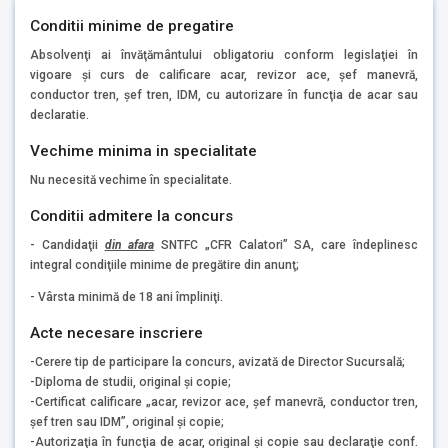
Conditii minime de pregatire
Absolvenţi ai învăţământului obligatoriu conform legislaţiei în
vigoare şi curs de calificare acar, revizor ace, şef manevră,
conductor tren, şef tren, IDM, cu autorizare în funcţia de acar sau
declaratie.
Vechime minima in specialitate
Nu necesită vechime în specialitate.
Conditii admitere la concurs
- Candidaţii
din afara
SNTFC „CFR Calatori” SA, care îndeplinesc
integral condiţiile minime de pregătire din anunţ;
- Vârsta minimă de 18 ani împliniţi.
Acte necesare inscriere
-Cerere tip de participare la concurs, avizată de Director Sucursală;
-Diploma de studii, original şi copie;
-Certificat calificare „acar, revizor ace, şef manevră, conductor tren,
şef tren sau IDM”, original şi copie;
-Autorizaţia în funcţia de acar, original şi copie sau declaraţie conf.