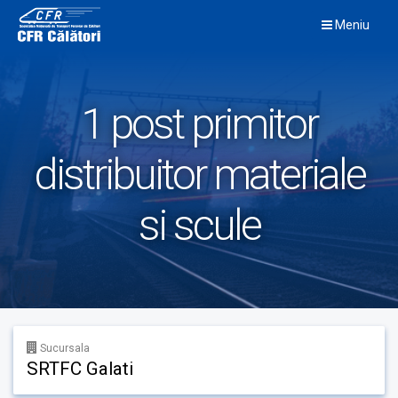
Skip
Meniu
to
content
1 post primitor
distribuitor materiale
si scule
Sucursala
SRTFC Galati