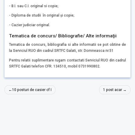
- B.I. sau C.I. original si copie;
- Diploma de studii în original şi copie;
- Cazier judiciar original.
Tematica de concurs/ Bibliografie/ Alte informaţii
Tematica de concurs, bibliografia si alte informatii se pot obtine de
la Serviciul RUO din cadrul SRTFC Galati, str. Domneasca nr.51
Pentru relatii suplimentare rugam contactati Serviciul RUO din cadrul
SRTFC Galati telefon CFR. 134510, mobil 0731990802.
Navigare
10 posturi de casier cf I
1 post acar
în
articole