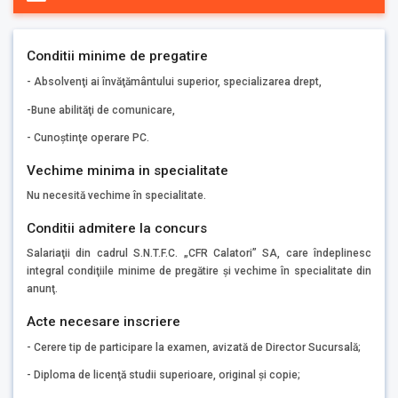
Conditii minime de pregatire
- Absolvenţi ai învăţământului superior, specializarea drept,
-Bune abilităţi de comunicare,
- Cunoştinţe operare PC.
Vechime minima in specialitate
Nu necesită vechime în specialitate.
Conditii admitere la concurs
Salariaţii din cadrul S.N.T.F.C. „CFR Calatori” SA, care îndeplinesc
integral condiţiile minime de pregătire şi vechime în specialitate din
anunţ.
Acte necesare inscriere
- Cerere tip de participare la examen, avizată de Director Sucursală;
- Diploma de licenţă studii superioare, original şi copie;