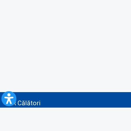
CFR Călători
Blog
Servicii pentru reclamă și publicitate