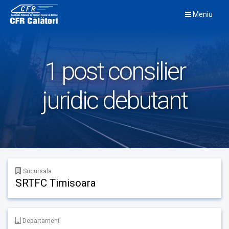
Skip
Meniu
to
content
1 post consilier
juridic debutant
Sucursala
SRTFC Timisoara
Departament