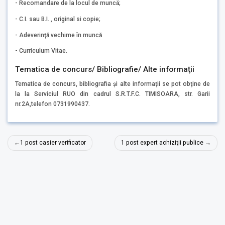
- Recomandare de la locul de muncă;
- C.I. sau B.I. , original si copie;
- Adeverinţă vechime în muncă
- Curriculum Vitae.
Tematica de concurs/ Bibliografie/ Alte informaţii
Tematica de concurs, bibliografia şi alte informaţii se pot obţine de
la la Serviciul RUO din cadrul S.R.T.F.C. TIMISOARA, str. Garii
nr.2A,telefon 0731990437.
Navigare
1 post casier verificator
1 post expert achiziţii publice
în
articole