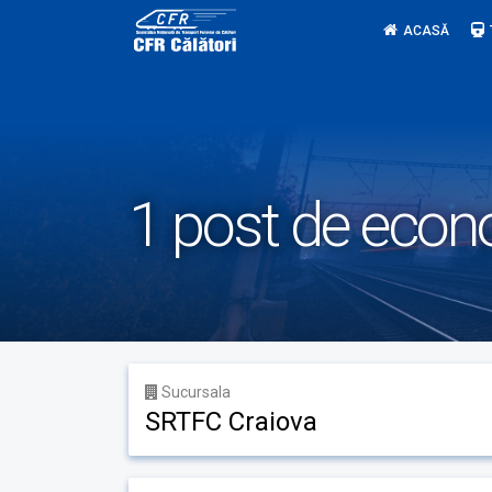
Skip
ACASĂ
to
content
1 post de econ
Sucursala
SRTFC Craiova