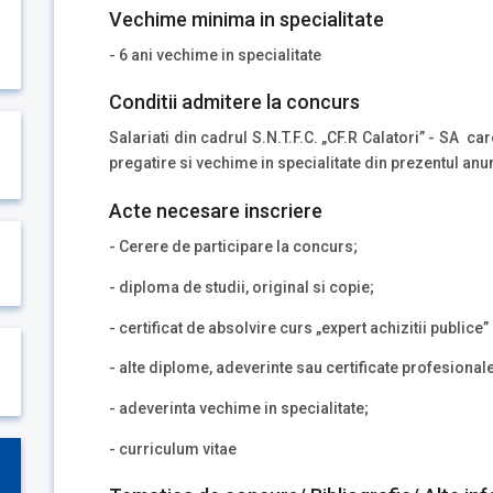
Vechime minima in specialitate
- 6 ani vechime in specialitate
Conditii admitere la concurs
Salariati din cadrul S.N.T.F.C. „CF.R Calatori” - SA c
pregatire si vechime in specialitate din prezentul anun
Acte necesare inscriere
- Cerere de participare la concurs;
- diploma de studii, original si copie;
- certificat de absolvire curs „expert achizitii publice”
- alte diplome, adeverinte sau certificate profesionale
- adeverinta vechime in specialitate;
- curriculum vitae