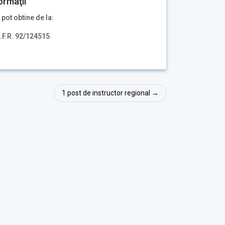
ormaţii
 pot obtine de la:
C.F.R. 92/124515
1 post de instructor regional