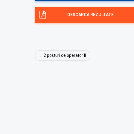
DESCARCA REZULTATE
Navigare
2 posturi de operator II
în
articole