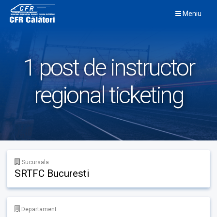
Skip
Meniu
to
content
1 post de instructor
regional ticketing
Sucursala
SRTFC Bucuresti
Departament