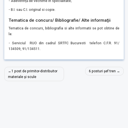
- Adeverință de vechime in specialitate;
- B.I. sau C.I. original si copie.
Tematica de concurs/ Bibliografie/ Alte informaţii
Tematica de concurs, bibliografia si alte informatii se pot obtine de
la:
- Serviciul RUO din cadrul SRTFC Bucuresti telefon C.F.R. 91/
134509, 91/134511.
Navigare
1 post de primitor-distribuitor
6 posturi șef tren
în
materiale şi scule
articole