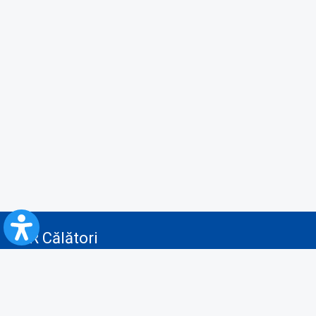
CFR Călători
Blog
Servicii pentru reclamă și publicitate