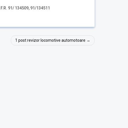
.F.R. 91/ 134509, 91/134511
1 post revizor locomotive automotoare