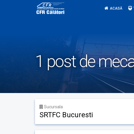
Skip
ACASĂ
to
content
1 post de mecan
Sucursala
SRTFC Bucuresti