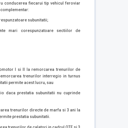
 conducerea fiecarui tip vehicul feroviar
tul complementar:
respunzatoare subunitatii;
ante mari corespunzatoare sectiilor de
omotor I si II la remorcarea trenurilor de
emorcarea trenurilor interregio in turnus
atii permite acest lucru, sau
gio daca prestatia subunitatii nu cuprinde
area trenurilor directe de marfa si 3 ani la
rmite prestatia subunitatii.
rea trenurilor de calatori in cadrul OTF si 3