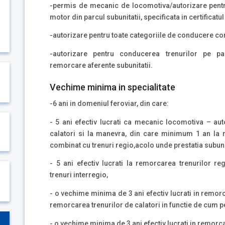
-permis de mecanic de locomotiva/autorizare pentru
motor din parcul subunitatii, specificata in certifica
-autorizare pentru toate categoriile de conducere co
-autorizare pentru conducerea trenurilor pe p
remorcare aferente subunitatii.
Vechime minima in specialitate
-6 ani in domeniul feroviar, din care:
- 5 ani efectiv lucrati ca mecanic locomotiva – aut
calatori si la manevra, din care minimum 1 an la r
combinat cu trenuri regio,acolo unde prestatia subunit
- 5 ani efectiv lucrati la remorcarea trenurilor re
trenuri interregio,
- o vechime minima de 3 ani efectiv lucrati in remorc
remorcarea trenurilor de calatori in functie de cum pe
- o vechime minima de 3 ani efectiv lucrati in remorca