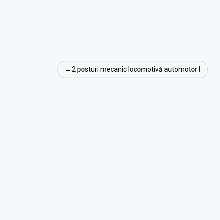
Navigare
2 posturi mecanic locomotivă automotor I
în
articole