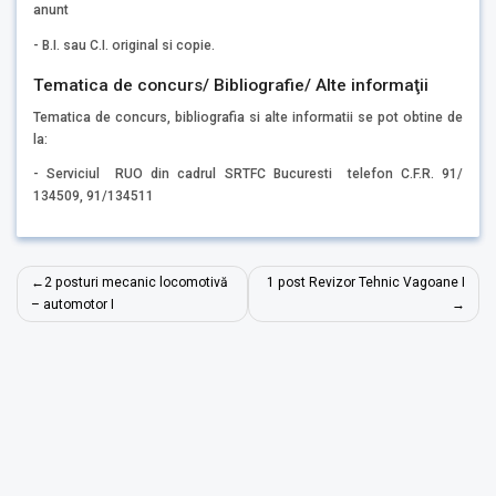
anunt
- B.I. sau C.I. original si copie.
Tematica de concurs/ Bibliografie/ Alte informaţii
Tematica de concurs, bibliografia si alte informatii se pot obtine de
la:
- Serviciul RUO din cadrul SRTFC Bucuresti telefon C.F.R. 91/
134509, 91/134511
Navigare
2 posturi mecanic locomotivă
1 post Revizor Tehnic Vagoane I
în
– automotor I
articole