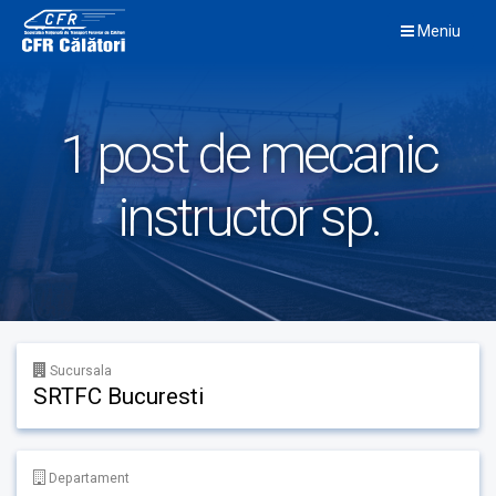
Skip
Meniu
to
content
1 post de mecanic
instructor sp.
Sucursala
SRTFC Bucuresti
Departament