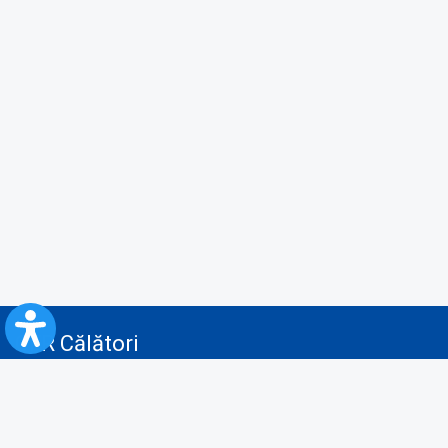
CFR Călători
Blog
Servicii pentru reclamă și publicitate