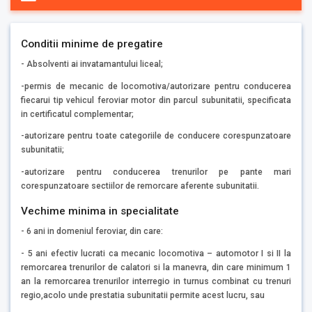
Conditii minime de pregatire
- Absolventi ai invatamantului liceal;
-permis de mecanic de locomotiva/autorizare pentru conducerea
fiecarui tip vehicul feroviar motor din parcul subunitatii, specificata
in certificatul complementar;
-autorizare pentru toate categoriile de conducere corespunzatoare
subunitatii;
-autorizare pentru conducerea trenurilor pe pante mari
corespunzatoare sectiilor de remorcare aferente subunitatii.
Vechime minima in specialitate
- 6 ani in domeniul feroviar, din care:
- 5 ani efectiv lucrati ca mecanic locomotiva – automotor I si II la
remorcarea trenurilor de calatori si la manevra, din care minimum 1
an la remorcarea trenurilor interregio in turnus combinat cu trenuri
regio,acolo unde prestatia subunitatii permite acest lucru, sau