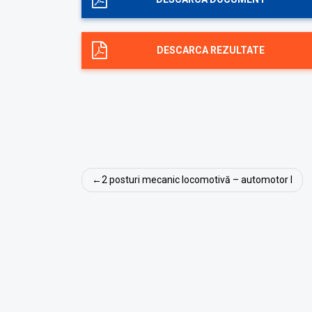
DESCARCA REZULTATE
Navigare
2 posturi mecanic locomotivă – automotor I
în
articole