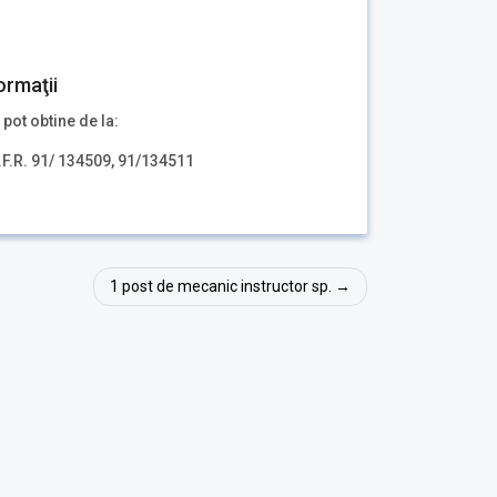
ormaţii
 pot obtine de la:
.F.R. 91/ 134509, 91/134511
1 post de mecanic instructor sp.