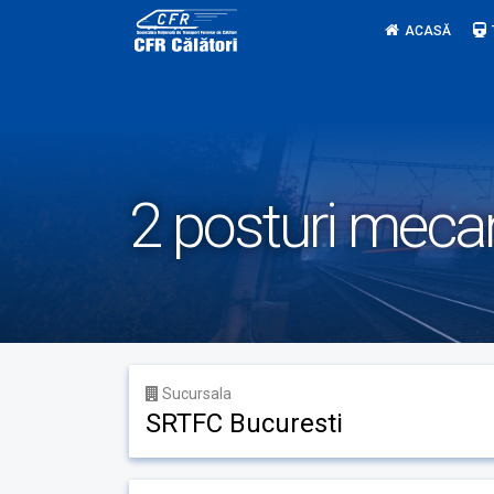
Skip
ACASĂ
to
content
2 posturi meca
Sucursala
SRTFC Bucuresti