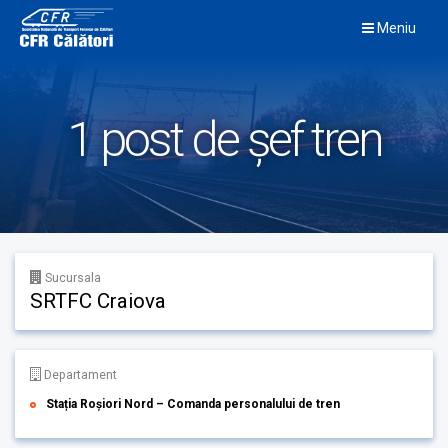
Skip
Meniu
to
content
1 post de șef tren
Sucursala
SRTFC Craiova
Departament
Stația Roșiori Nord – Comanda personalului de tren