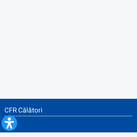
CFR Călători
Blog
Servicii pentru reclamă și publicitate