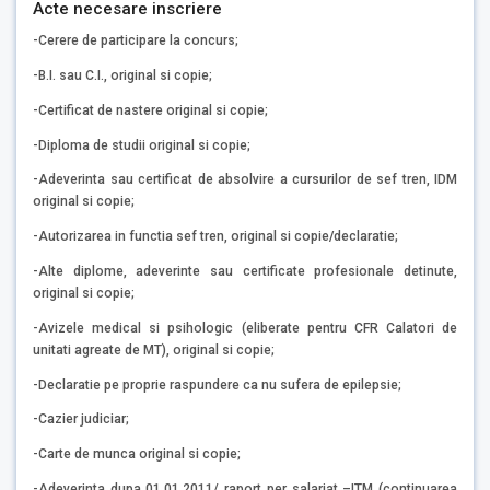
Acte necesare inscriere
-Cerere de participare la concurs;
-B.I. sau C.I., original si copie;
-Certificat de nastere original si copie;
-Diploma de studii original si copie;
-Adeverinta sau certificat de absolvire a cursurilor de sef tren, IDM
original si copie;
-Autorizarea in functia sef tren, original si copie
/
declaratie;
-Alte diplome, adeverinte sau certificate profesionale detinute,
original si copie;
-Avizele medical si psihologic (eliberate pentru CFR Calatori de
unitati agreate de MT), original si copie;
-Declaratie pe proprie raspundere ca nu sufera de epilepsie;
-Cazier judiciar;
-Carte de munca original si copie;
-Adeverinta dupa 01.01.2011/ raport per salariat –ITM (continuarea