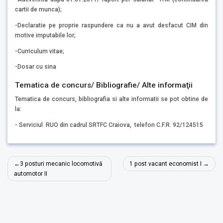
cartii de munca);
-Declaratie pe proprie raspundere ca nu a avut desfacut CIM din
motive imputabile lor;
-Curriculum vitae;
-Dosar cu sina
Tematica de concurs/ Bibliografie/ Alte informaţii
Tematica de concurs, bibliografia si alte informatii se pot obtine de
la:
- Serviciul RUO din cadrul SRTFC Craiova, telefon C.F.R. 92/124515
Navigare
3 posturi mecanic locomotivă
1 post vacant economist I
în
automotor II
articole