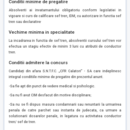
Conditii minime de pregatire
Absolventi ai invatamantului obligatoriu conform legislatiei in
vigoare si curs de calificare sef tren, IDM, cu autorizare in functia sef
.
tren sau declarative
Vechime minima in specialitate
La incadrarea in functia de sef tren, absolventii cursului sef tren vor
efectua un stagiu efectiv de minim 3 luni cu atributii de conductor
tren.
Conditii admitere la concurs
Candidați din afara S.N.T.F.C. „CFR Calatori” - SA care indeplinesc
integral conditiile minime de pregatire din prezentul anunt.
-Sa fie apt din punct de vedere medical si psihologic.
-Sa nu fi avut CIM desfacut din motive disciplinare;
-Sa nu se fi dispus masura condamnarii sau renuntarii la urmarirea
penala de catre parchet sau instanta de judecata, ca urmare a
solutionarii dosarelor penale, in legatura cu activitatea conductor
tren/ sef de tren.