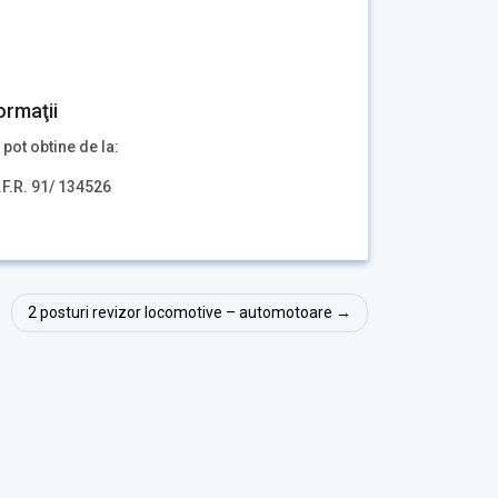
ormaţii
 pot obtine de la:
.F.R. 91/ 134526
2 posturi revizor locomotive – automotoare