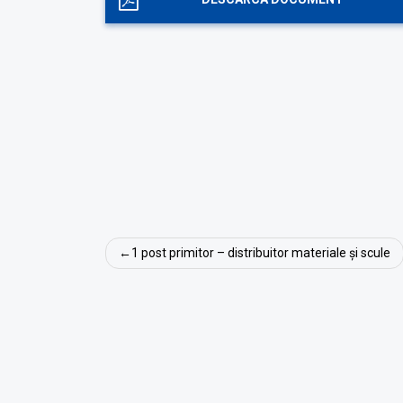
Navigare
1 post primitor – distribuitor materiale şi scule
în
articole