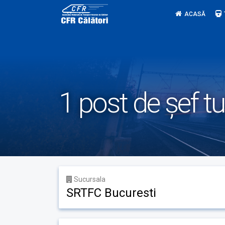
Skip
ACASĂ
to
content
1 post de șef tu
Sucursala
SRTFC Bucuresti