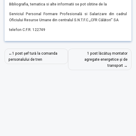
Bibliografia, tematica si alte informatii se pot obtine de la
Serviciul Personal Formare Profesională si Salarizare din cadrul
Oficiului Resurse Umane din centralul S.N.T.F.C.„CFR Călători” SA
telefon C.F.R. 122749
Navigare
1 post șef tură la comanda
1 post lăcătuș montator
în
personalului de tren
agregate energetice și de
transport
articole