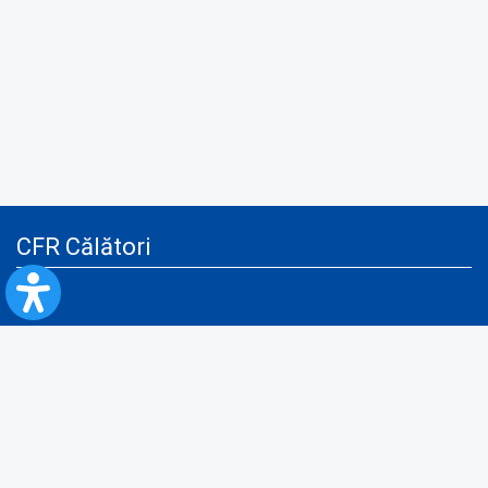
CFR Călători
Blog
Servicii pentru reclamă și publicitate
Politica de Confidenţialitate
Politica de Cookies
Politica monitorizare video/audio-video
Politica de protecție a datelor cu caracter personal