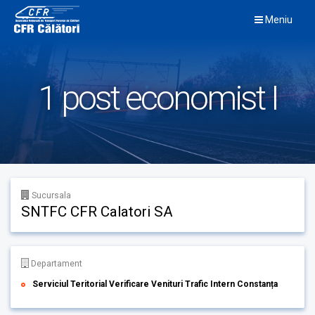
Skip
Meniu
to
content
1 post economist I
Sucursala
SNTFC CFR Calatori SA
Departament
Serviciul Teritorial Verificare Venituri Trafic Intern Constanța